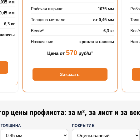
1035 мм
Рабочая ширина:
1035 мм
Рабо
 0,45 мм
Толщина металла:
от 0,45 мм
Толщ
6,3 кг
Вес/м²:
6,3 кг
Вес/
 навесы
Назначение:
кровля и навесы
Назн
570
Цена от
руб/м²
Заказать
ор цены профлиста: за м², за лист и за в
ТОЛЩИНА
ПОКРЫТИЕ