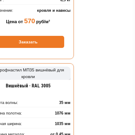
ачение:
кровля и навесы
570
Цена от
руб/м²
Заказать
Вишнёвый · RAL 3005
та волны:
35 мм
на полотна:
1076 мм
чая ширина:
1035 мм
ина металла:
от 0,45 мм