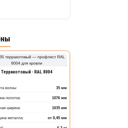
ены
Терракотовый · RAL 8004
та волны:
35 мм
на полотна:
1076 мм
чая ширина:
1035 мм
ина металла:
от 0,45 мм
м²:
6,3 кг