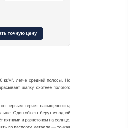
ать точную цену
 кг/м², легче средней полосы. Но
брасывает шапку охотнее пологого
 он первым теряет насыщенность;
льше. Один объект берут из одной
ёт пятнами и разнотоном на солнце.
рять по паспорту металла — тонкая