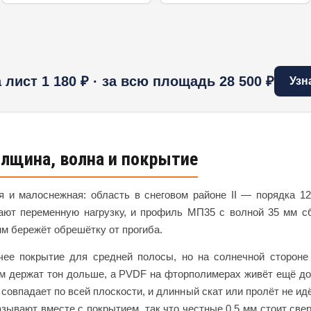
за лист 1 180 ₽ · за всю площадь 28 500 ₽
Узн
олщина, волна и покрытие
я и малоснежная: область в снеговом районе II — порядка 120
ают переменную нагрузку, и профиль МП35 с волной 35 мм с
 мм бережёт обрешётку от прогиба.
ее покрытие для средней полосы, но на солнечной стороне
мкм держат тон дольше, а PVDF на фторполимерах живёт ещё до
 совпадает по всей плоскости, и длинный скат или пролёт не ид
зывают вместе с покрытием, так что честные 0,5 мм стоит све